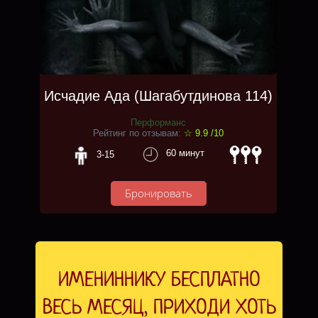
.
а
.
.
.
.
Исчадие Ада (Шагабутдинова 114)
Перформанс
Рейтинг по отзывам:
☆ 9.9
/10
60 минут
3-15
Бронировать
ИМЕНИННИКУ БЕСПЛАТНО
ВЕСЬ МЕСЯЦ, ПРИХОДИ ХОТЬ