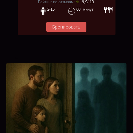
Рейтинг по отзывам:
☆
9,9/ 10
2-15
60 минут
Бронировать
ва