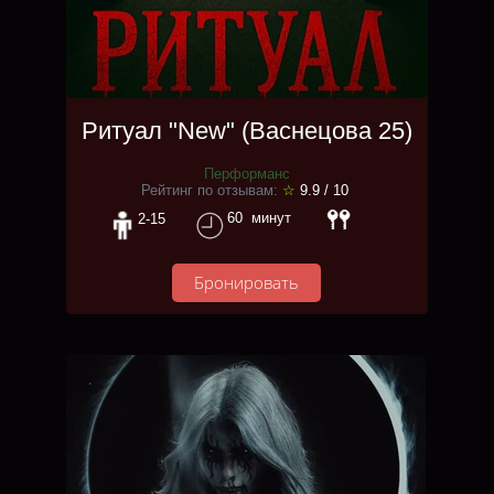
Ритуал "New" (Васнецова 25)
Перформанс
Рейтинг по отзывам:
☆
9.9
/ 10
60 минут
2-15
Бронировать
ва
.....
.
.
​.